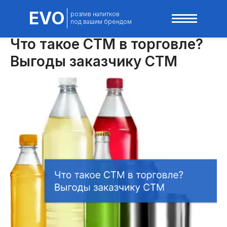
EVO
розлив напитков
под вашим брендом
Что такое СТМ в торговле?
Выгоды заказчику СТМ
8 80
info